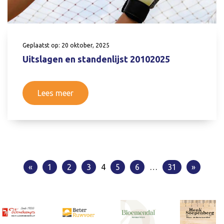
Geplaatst op: 20 oktober, 2025
Uitslagen en standenlijst 20102025
Lees meer
«
1
2
3
4
5
6
…
31
»