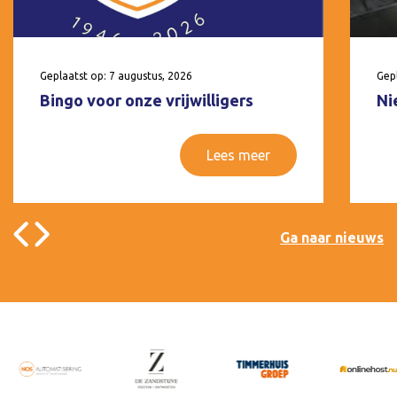
Geplaatst op: 7 augustus, 2026
Gepl
Bingo voor onze vrijwilligers
Ni
Lees meer
Ga naar nieuws