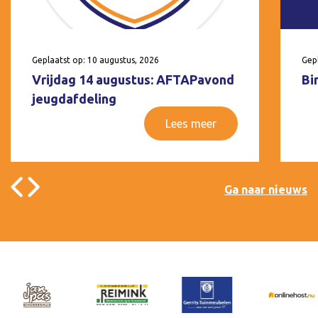
Geplaatst op: 10 augustus, 2026
Gepl
Vrijdag 14 augustus: AFTAPavond
Bi
jeugdafdeling
Lees meer
Ga naar nieuws