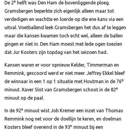
e
De 2
helft was Den Ham de bovenliggende ploeg.
Gramsbergen beperkte zich eigenlijk alleen maar tot
verdedigen en wachtte en loerde op die ene kans via een
uitval. Voetballend leek Gramsbergen het dus af te leggen
maar die kansen kwamen toch echt wel, alleen de ballen
gingen er niet in. Den Ham moest met lede ogen toezien
dat Jur Kosters zijn topdag van het seizoen had..
Kansen waren er voor opnieuw Kelder, Timmerman en
Remmink, gescoord werd er niet meer. Jeffrey Ekkel bleef
e
de winnaar in een 1 op 1 situatie met Houtman in de 76
e
minuut. Xaver Slot van Gramsbergen schoot in de 82
minuut op de paal.
e
In de 92
minuut wist Job Kremer een inzet van Thomas
Remmink nog net voor de doellijn te keren, en doelman
e
Kosters bleef overeind in de 93
minuut bij een