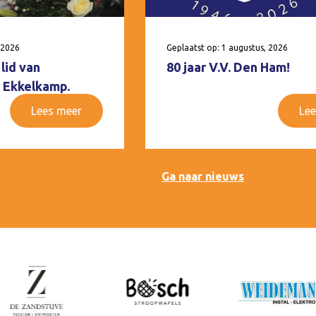
 2026
Geplaatst op: 1 augustus, 2026
lid van
80 jaar V.V. Den Ham!
 Ekkelkamp.
Lees meer
Lee
Ga naar nieuws