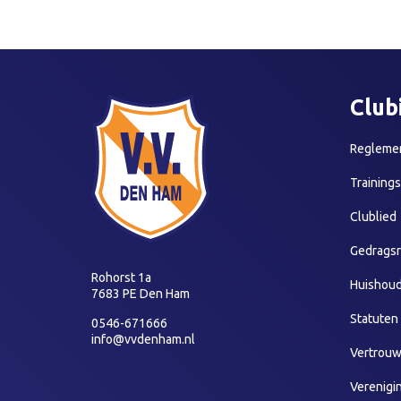
Club
Reglemen
Training
Clublied
Gedragsr
Rohorst 1a
Huishoud
7683 PE Den Ham
Statuten
0546-671666
info@vvdenham.nl
Vertrou
Verenigi