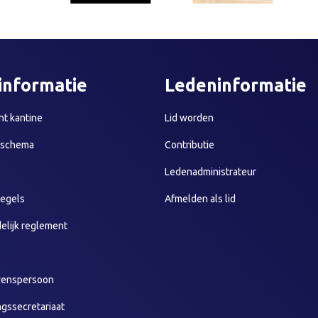
informatie
Ledeninformatie
t kantine
Lid worden
sschema
Contributie
Ledenadministrateur
egels
Afmelden als lid
elijk reglement
wenspersoon
ngssecretariaat