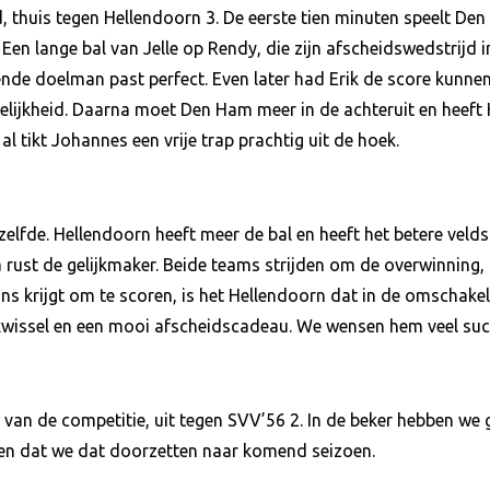
 thuis tegen Hellendoorn 3. De eerste tien minuten speelt Den
 Een lange bal van Jelle op Rendy, die zijn afscheidswedstrijd in
ende doelman past perfect. Even later had Erik de score kunn
gelijkheid. Daarna moet Den Ham meer in de achteruit en heeft
 al tikt Johannes een vrije trap prachtig uit de hoek.
etzelfde. Hellendoorn heeft meer de bal en heeft het betere veld
rust de gelijkmaker. Beide teams strijden om de overwinning, 
s krijgt om te scoren, is het Hellendoorn dat in de omschakel
ekwissel en een mooi afscheidscadeau. We wensen hem veel su
 van de competitie, uit tegen SVV’56 2. In de beker hebben we
pen dat we dat doorzetten naar komend seizoen.