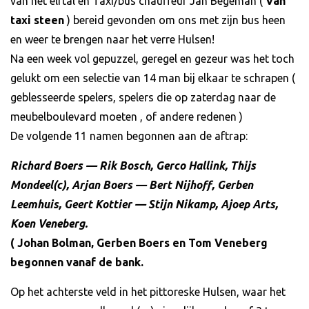
van het elftal en Taxi/bus chauffeur Jan Begeman (
Van
taxi steen
) bereid gevonden om ons met zijn bus heen
en weer te brengen naar het verre Hulsen!
Na een week vol gepuzzel, geregel en gezeur was het toch
gelukt om een selectie van 14 man bij elkaar te schrapen (
geblesseerde spelers, spelers die op zaterdag naar de
meubelboulevard moeten , of andere redenen )
De volgende 11 namen begonnen aan de aftrap:
Richard Boers — Rik Bosch, Gerco Hallink, Thijs
Mondeel(c), Arjan Boers — Bert Nijhoff, Gerben
Leemhuis, Geert Kottier — Stijn Nikamp, Ajoep Arts,
Koen Veneberg.
( Johan Bolman, Gerben Boers en Tom Veneberg
begonnen vanaf de bank.
Op het achterste veld in het pittoreske Hulsen, waar het