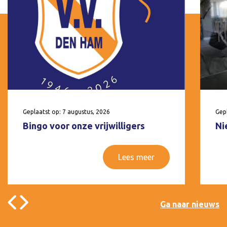
Geplaatst op: 7 augustus, 2026
Gepl
Bingo voor onze vrijwilligers
Ni
Lees meer
Ga naar nieuws