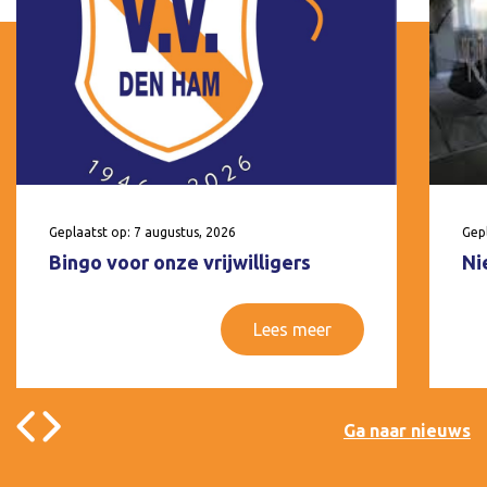
Geplaatst op: 7 augustus, 2026
Gepl
Bingo voor onze vrijwilligers
Ni
Lees meer
Ga naar nieuws