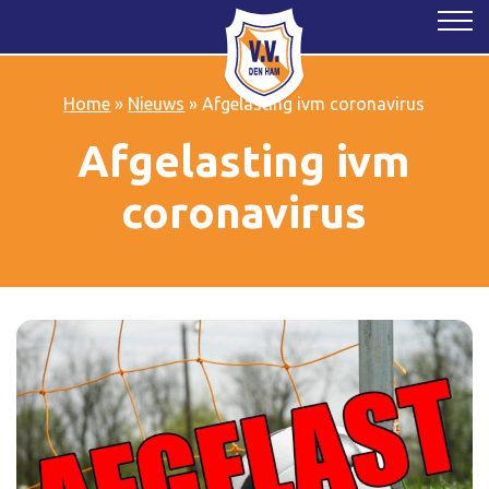
Home
»
Nieuws
»
Afgelasting ivm coronavirus
Afgelasting ivm
coronavirus