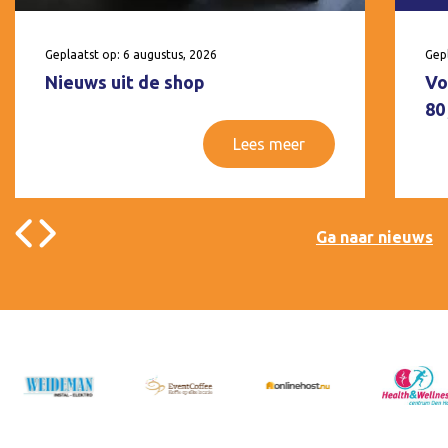
Geplaatst op: 6 augustus, 2026
Gepl
Nieuws uit de shop
Vo
80
Lees meer
Ga naar nieuws