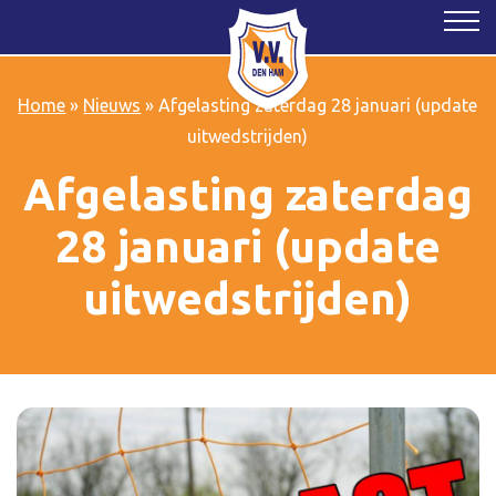
Home
»
Nieuws
»
Afgelasting zaterdag 28 januari (update
uitwedstrijden)
Afgelasting zaterdag
28 januari (update
uitwedstrijden)