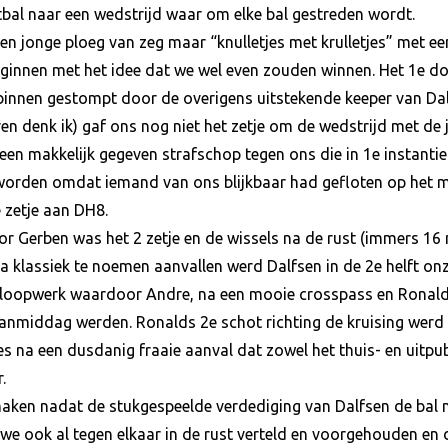
bal naar een wedstrijd waar om elke bal gestreden wordt.
n jonge ploeg van zeg maar “knulletjes met krulletjes” met ee
 beginnen met het idee dat we wel even zouden winnen. Het 1e d
binnen gestompt door de overigens uitstekende keeper van Dalf
 denk ik) gaf ons nog niet het zetje om de wedstrijd met de jui
een makkelijk gegeven strafschop tegen ons die in 1e instanti
worden omdat iemand van ons blijkbaar had gefloten op het
e zetje aan DH8.
r Gerben was het 2 zetje en de wissels na de rust (immers 16
a klassiek te noemen aanvallen werd Dalfsen in de 2e helft on
 loopwerk waardoor Andre, na een mooie crosspass en Ronald u
anmiddag werden. Ronalds 2e schot richting de kruising werd
lles na een dusdanig fraaie aanval dat zowel het thuis- en uitp
.
aken nadat de stukgespeelde verdediging van Dalfsen de bal n
 we ook al tegen elkaar in de rust verteld en voorgehouden e