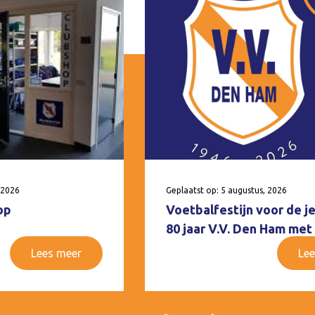
 2026
Geplaatst op: 5 augustus, 2026
op
Voetbalfestijn voor de j
80 jaar V.V. Den Ham met
Lees meer
Lee