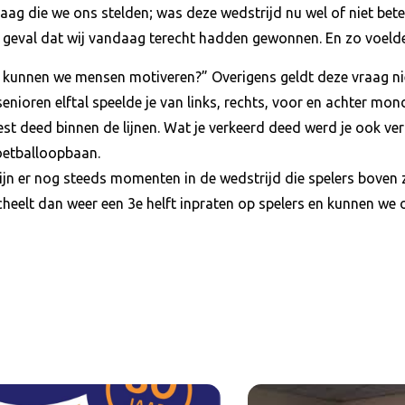
ag die we ons stelden; was deze wedstrijd nu wel of niet bete
r geval dat wij vandaag terecht hadden gewonnen. En zo voelde
kunnen we mensen motiveren?” Overigens geldt deze vraag niet 
n senioren elftal speelde je van links, rechts, voor en achter mo
best deed binnen de lijnen. Wat je verkeerd deed werd je ook v
voetballoopbaan.
jn er nog steeds momenten in de wedstrijd die spelers boven zi
scheelt dan weer een 3e helft inpraten op spelers en kunnen w