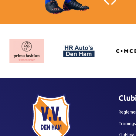
Club
Reglemen
Training
Clublied