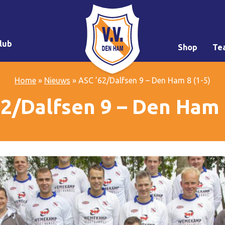
lub
Shop
Te
Home
»
Nieuws
»
ASC ’62/Dalfsen 9 – Den Ham 8 (1-5)
2/Dalfsen 9 – Den Ham 