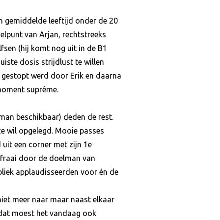
n gemiddelde leeftijd onder de 20
oelpunt van Arjan, rechtstreeks
sen (hij komt nog uit in de B1
ste dosis strijdlust te willen
e gestopt werd door Erik en daarna
 moment suprême.
 man beschikbaar) deden de rest.
ze wil opgelegd. Mooie passes
it een corner met zijn 1e
 fraai door de doelman van
ubliek applaudisseerden voor én de
iet meer naar maar naast elkaar
n dat moest het vandaag ook