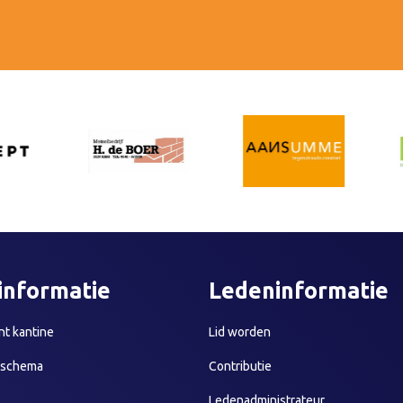
informatie
Ledeninformatie
t kantine
Lid worden
sschema
Contributie
Ledenadministrateur