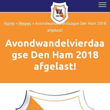
Home
»
Nieuws
»
Avondwandelvierdaagse Den Ham 2018
afgelast!
Avondwandelvierdaa
gse Den Ham 2018
afgelast!