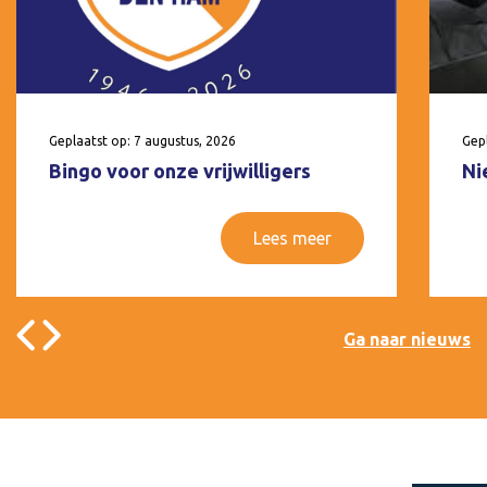
Geplaatst op: 7 augustus, 2026
Gepl
Bingo voor onze vrijwilligers
Ni
Lees meer
Ga naar nieuws