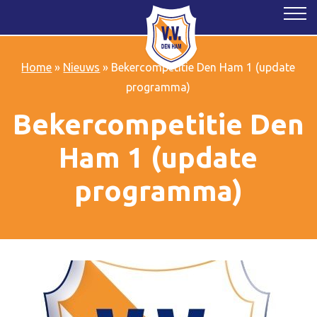
Home
»
Nieuws
»
Bekercompetitie Den Ham 1 (update
programma)
Bekercompetitie Den
Ham 1 (update
programma)