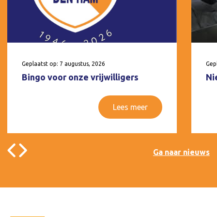
Geplaatst op: 7 augustus, 2026
Gepl
Bingo voor onze vrijwilligers
Ni
Lees meer
Ga naar nieuws