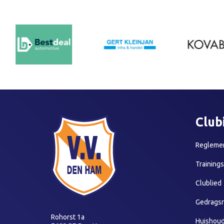
Club
Reglemen
Training
Clublied
Gedragsr
Rohorst 1a
Huishoud