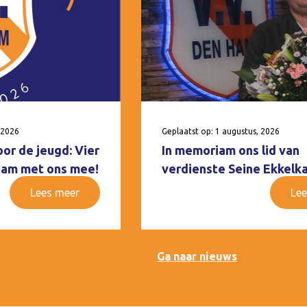
 2026
Geplaatst op: 1 augustus, 2026
oor de jeugd: Vier
In memoriam ons lid van
 Ham met ons mee!
verdienste Seine Ekkelk
Lees meer
Lee
Ga naar nieuws