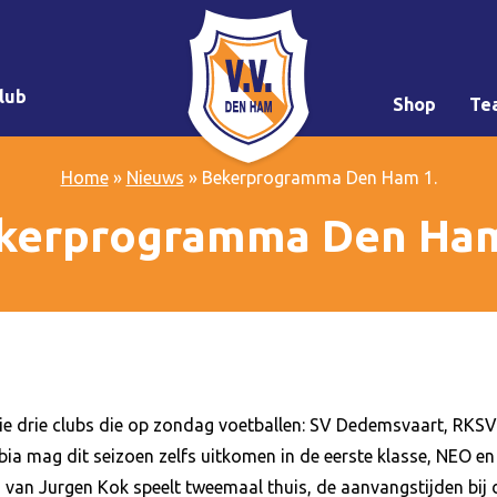
lub
Shop
Te
Home
»
Nieuws
»
Bekerprogramma Den Ham 1.
kerprogramma Den Ham
tie drie clubs die op zondag voetballen: SV Dedemsvaart, RK
bia mag dit seizoen zelfs uitkomen in de eerste klasse, NEO e
 van Jurgen Kok speelt tweemaal thuis, de aanvangstijden bij