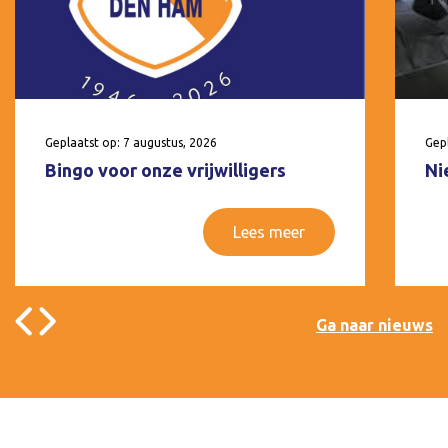
Geplaatst op: 7 augustus, 2026
Gepl
Bingo voor onze vrijwilligers
Ni
Lees meer
Ga naar nieuws