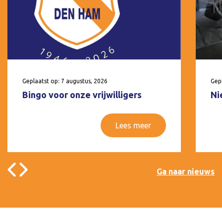
Geplaatst op: 7 augustus, 2026
Gepl
Bingo voor onze vrijwilligers
Ni
Lees meer
Ga naar nieuws