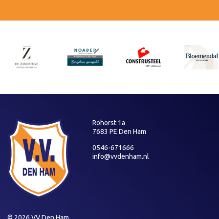
Rohorst 1a
7683 PE Den Ham
0546-671666
info@vvdenham.nl
© 2026 VV Den Ham