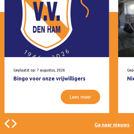
Geplaatst op: 7 augustus, 2026
Gepl
Bingo voor onze vrijwilligers
Ni
Lees meer
Ga naar nieuws