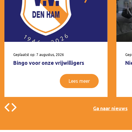
Geplaatst op: 7 augustus, 2026
Gepl
Bingo voor onze vrijwilligers
Ni
Lees meer
Ga naar nieuws