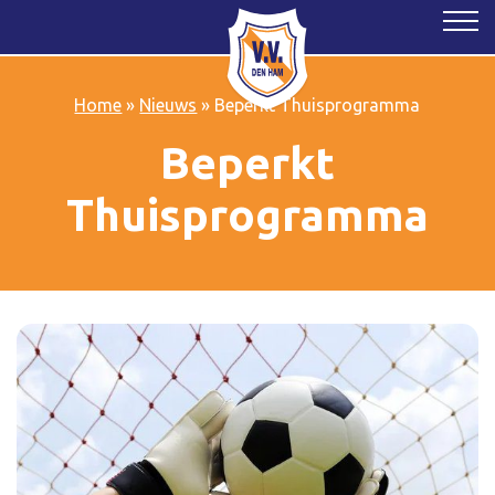
Home
»
Nieuws
»
Beperkt Thuisprogramma
Beperkt
Thuisprogramma