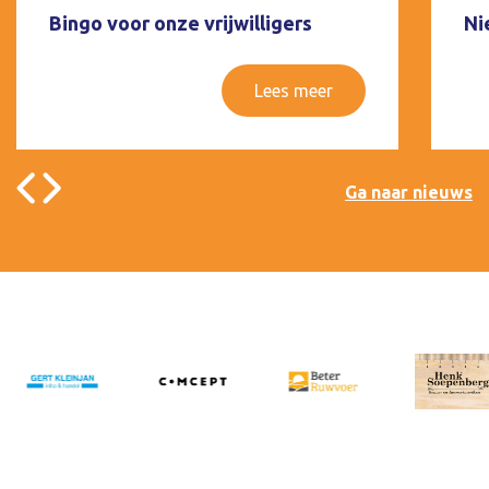
Bingo voor onze vrijwilligers
Ni
Lees meer
Ga naar nieuws