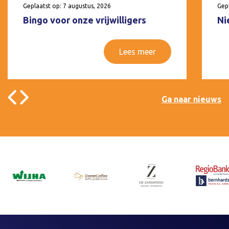
Geplaatst op: 7 augustus, 2026
Gepl
Bingo voor onze vrijwilligers
Ni
Lees meer
Ga naar nieuws