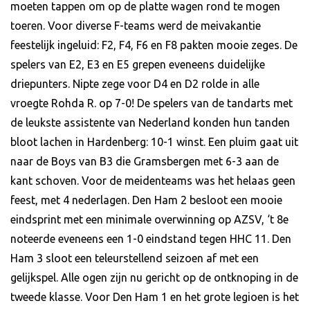
moeten tappen om op de platte wagen rond te mogen
toeren. Voor diverse F-teams werd de meivakantie
feestelijk ingeluid: F2, F4, F6 en F8 pakten mooie zeges. De
spelers van E2, E3 en E5 grepen eveneens duidelijke
driepunters. Nipte zege voor D4 en D2 rolde in alle
vroegte Rohda R. op 7-0! De spelers van de tandarts met
de leukste assistente van Nederland konden hun tanden
bloot lachen in Hardenberg: 10-1 winst. Een pluim gaat uit
naar de Boys van B3 die Gramsbergen met 6-3 aan de
kant schoven. Voor de meidenteams was het helaas geen
feest, met 4 nederlagen. Den Ham 2 besloot een mooie
eindsprint met een minimale overwinning op AZSV, ‘t 8e
noteerde eveneens een 1-0 eindstand tegen HHC 11. Den
Ham 3 sloot een teleurstellend seizoen af met een
gelijkspel. Alle ogen zijn nu gericht op de ontknoping in de
tweede klasse. Voor Den Ham 1 en het grote legioen is het