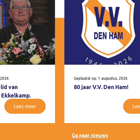
 2026
Geplaatst op: 1 augustus, 2026
lid van
80 jaar V.V. Den Ham!
 Ekkelkamp.
Lees meer
Lee
Ga naar nieuws