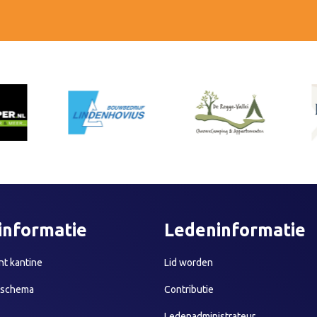
informatie
Ledeninformatie
t kantine
Lid worden
sschema
Contributie
Ledenadministrateur