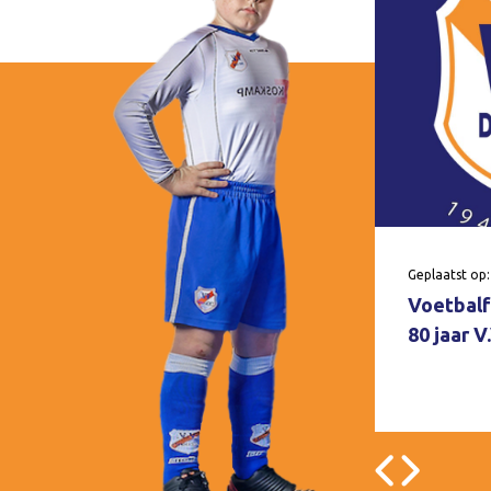
Geplaatst op:
Voetbalf
80 jaar 