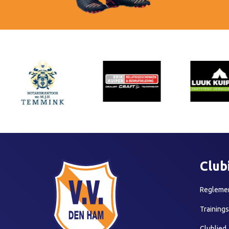
Club
Reglemen
Training
Clublied