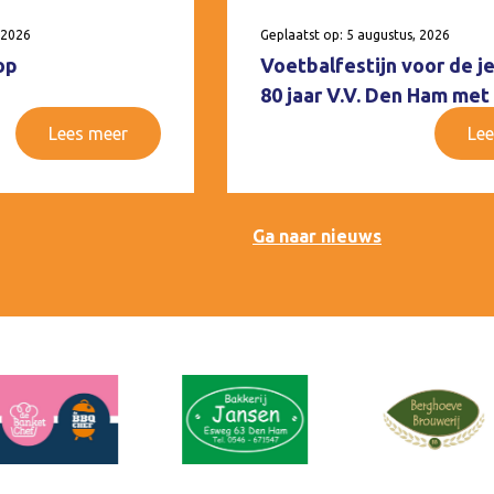
 2026
Geplaatst op: 5 augustus, 2026
op
Voetbalfestijn voor de j
80 jaar V.V. Den Ham met
Lees meer
Lee
Ga naar nieuws