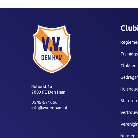
Club
Reglemen
Training
Clublied
Gedragsr
Rohorst 1a
Huishoud
7683 PE Den Ham
Statuten
0546-671666
info@vvdenham.nl
Vertrou
Verenigi
Normen 