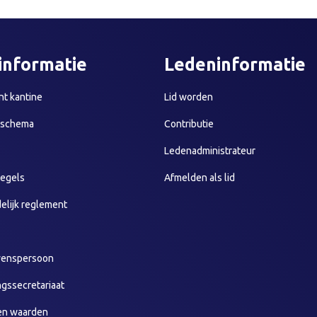
informatie
Ledeninformatie
t kantine
Lid worden
sschema
Contributie
Ledenadministrateur
egels
Afmelden als lid
elijk reglement
wenspersoon
ngssecretariaat
en waarden