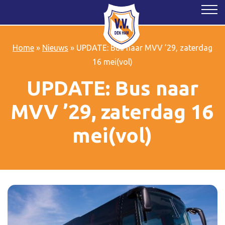
Home
»
Nieuws
»
UPDATE: Bus naar MVV ’29, zaterdag
16 mei(vol)
UPDATE: Bus naar
MVV ’29, zaterdag 16
mei(vol)