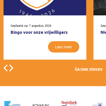
Geplaatst op: 7 augustus, 2026
Gepl
Bingo voor onze vrijwilligers
Ni
Lees meer
Ga naar nieuws