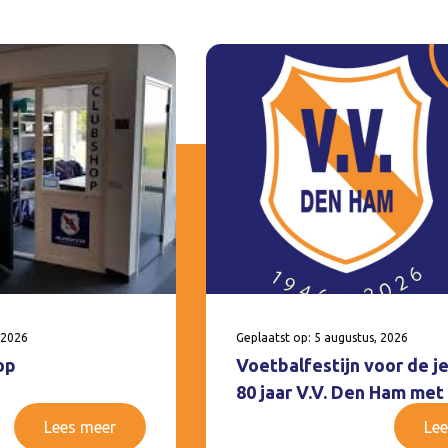
 2026
Geplaatst op: 5 augustus, 2026
op
Voetbalfestijn voor de j
80 jaar V.V. Den Ham met
Lees meer
Lee