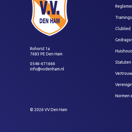
Reglemen
Training
Clublied
Gedragsr
Rohorst 1a
Huishoud
7683 PE Den Ham
Statuten
0546-671666
info@vvdenham.nl
Vertrou
Verenigi
Normen 
© 2026 VV Den Ham