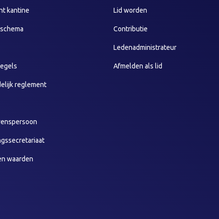
t kantine
Lid worden
sschema
Contributie
Ledenadministrateur
egels
Afmelden als lid
elijk reglement
wenspersoon
ngssecretariaat
en waarden