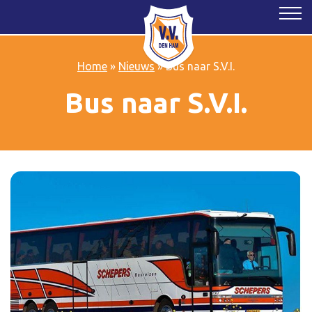
Home
»
Nieuws
»
Bus naar S.V.I.
Bus naar S.V.I.