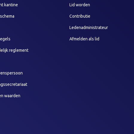
t kantine
Lid worden
sschema
Contributie
Ledenadministrateur
egels
Afmelden als lid
elijk reglement
wenspersoon
ngssecretariaat
en waarden