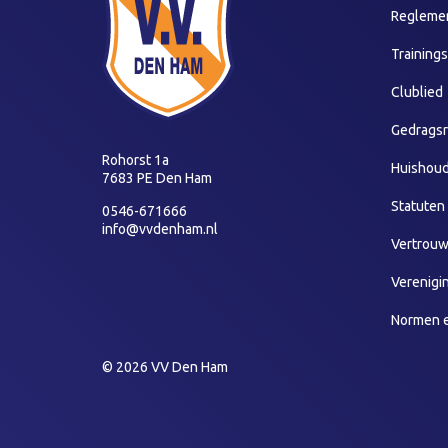
Reglemen
Training
Clublied
Gedragsr
Rohorst 1a
Huishoud
7683 PE Den Ham
Statuten
0546-671666
info@vvdenham.nl
Vertrou
Verenigi
Normen 
© 2026 VV Den Ham