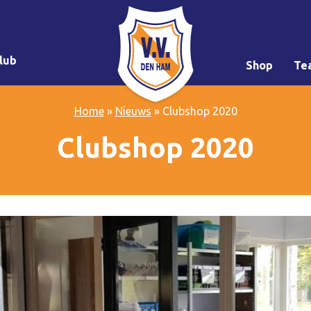
lub
Shop
Te
Home
»
Nieuws
»
Clubshop 2020
Clubshop 2020