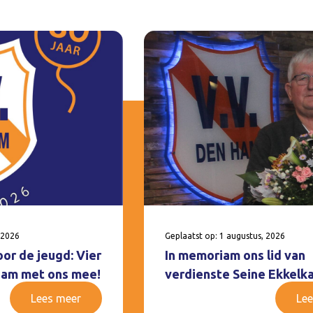
 2026
Geplaatst op: 1 augustus, 2026
oor de jeugd: Vier
In memoriam ons lid van
 Ham met ons mee!
verdienste Seine Ekkelk
Lees meer
Lee