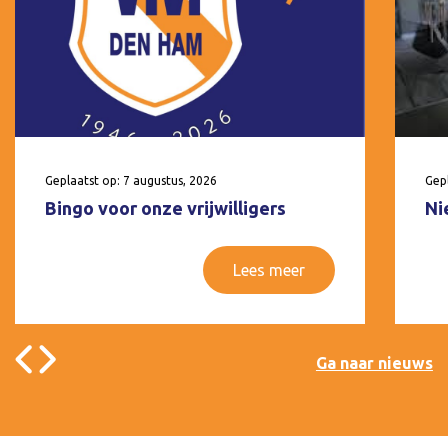
Geplaatst op: 7 augustus, 2026
Gepl
Bingo voor onze vrijwilligers
Ni
Lees meer
Ga naar nieuws