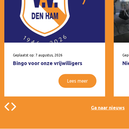
Geplaatst op: 7 augustus, 2026
Gepl
Bingo voor onze vrijwilligers
Ni
Lees meer
Ga naar nieuws