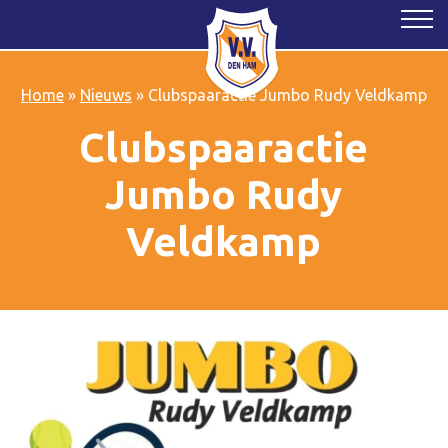
Home
»
Nieuws
»
Clubspaaractie Jumbo Rudy Veldkamp
Clubspaaractie
Jumbo Rudy
Veldkamp