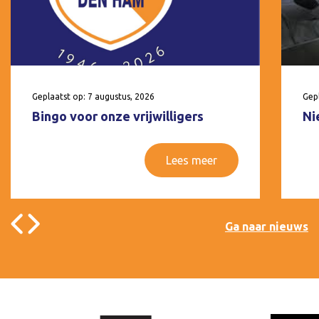
Geplaatst op: 7 augustus, 2026
Gepl
Bingo voor onze vrijwilligers
Ni
Lees meer
Ga naar nieuws