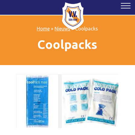
Home
»
Nieuws
»
Coolpacks
Coolpacks