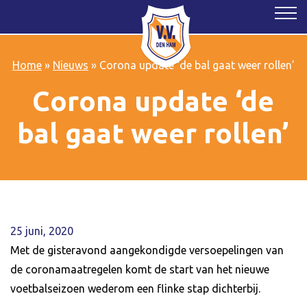
Home
»
Nieuws
»
Corona update ‘de bal gaat weer rollen’
Corona update ‘de
bal gaat weer rollen’
25 juni, 2020
Met de gisteravond aangekondigde versoepelingen van
de coronamaatregelen komt de start van het nieuwe
voetbalseizoen wederom een flinke stap dichterbij.