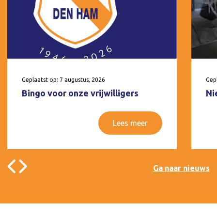
Geplaatst op: 7 augustus, 2026
Gepl
Bingo voor onze vrijwilligers
Ni
Lees meer
Ga naar nieuws