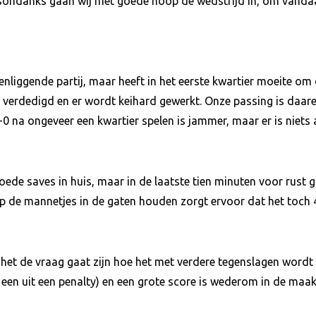
ondanks gaan wij met goede hoop de wedstrijd in, om vandaag
ovenliggende partij, maar heeft in het eerste kwartier moeite 
verdedigd en er wordt keihard gewerkt. Onze passing is daar
1-0 na ongeveer een kwartier spelen is jammer, maar er is niets
ede saves in huis, maar in de laatste tien minuten voor rust 
p de mannetjes in de gaten houden zorgt ervoor dat het toch 4-
 het de vraag gaat zijn hoe het met verdere tegenslagen wordt
en uit een penalty) en een grote score is wederom in de maak