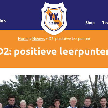
lub
Shop
Te
Home
»
Nieuws
»
D2: positieve leerpunten
D2: positieve leerpunte