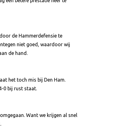
 een betere prestatie neer te
om door de Hammerdefensie te
entegen niet goed, waardoor wij
 aan de hand.
gaat het toch mis bij Den Ham.
0 bij rust staat.
 omgegaan. Want we krijgen al snel
.