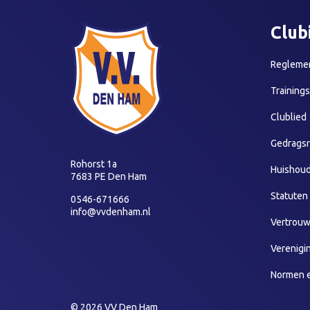
Club
Reglemen
Training
Clublied
Gedragsr
Rohorst 1a
Huishoud
7683 PE Den Ham
Statuten
0546-671666
info@vvdenham.nl
Vertrou
Verenigi
Normen 
© 2026 VV Den Ham