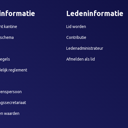
informatie
Ledeninformatie
t kantine
Lid worden
sschema
Contributie
Ledenadministrateur
egels
Afmelden als lid
elijk reglement
wenspersoon
ngssecretariaat
en waarden