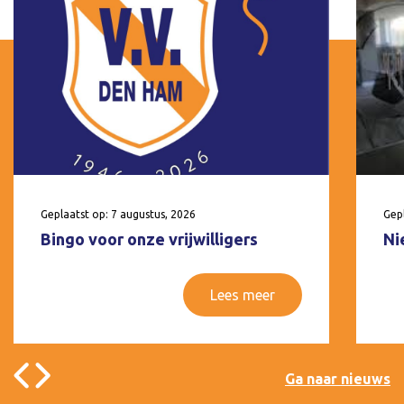
Geplaatst op: 7 augustus, 2026
Gepl
Bingo voor onze vrijwilligers
Ni
Lees meer
Ga naar nieuws