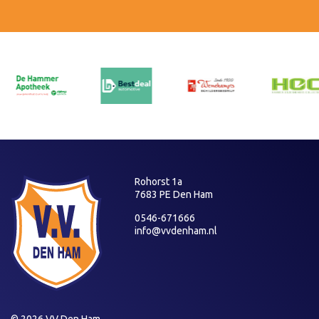
Rohorst 1a
7683 PE Den Ham
0546-671666
info@vvdenham.nl
© 2026 VV Den Ham