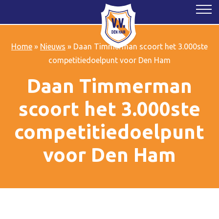
Home
»
Nieuws
»
Daan Timmerman scoort het 3.000ste
competitiedoelpunt voor Den Ham
Daan Timmerman
scoort het 3.000ste
competitiedoelpunt
voor Den Ham