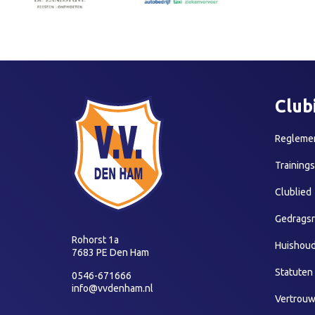
Club
Reglemen
Training
Clublied
Gedragsr
Rohorst 1a
Huishoud
7683 PE Den Ham
Statuten
0546-671666
info@vvdenham.nl
Vertrou