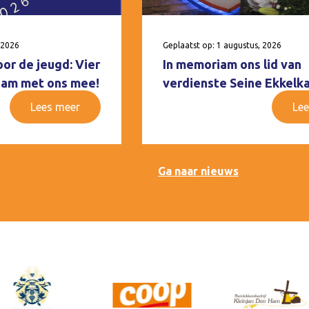
 2026
Geplaatst op: 1 augustus, 2026
oor de jeugd: Vier
In memoriam ons lid van
 Ham met ons mee!
verdienste Seine Ekkelk
Lees meer
Lee
Ga naar nieuws