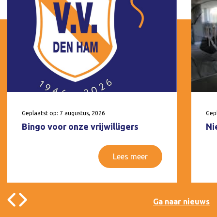
Geplaatst op: 7 augustus, 2026
Gepl
Bingo voor onze vrijwilligers
Ni
Lees meer
Ga naar nieuws