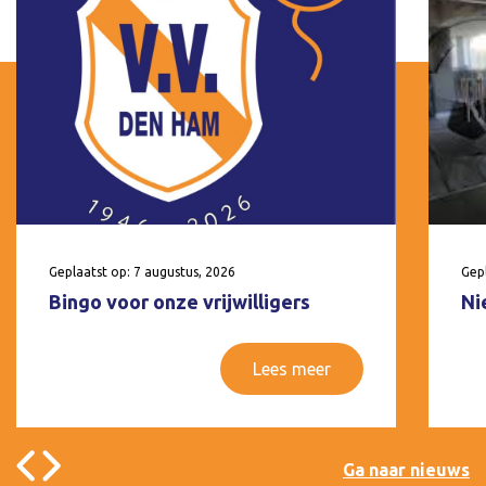
Geplaatst op: 7 augustus, 2026
Gepl
Bingo voor onze vrijwilligers
Ni
Lees meer
Ga naar nieuws