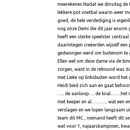
meerekenen.Nadat we dinsdag de t
lekkere pot voetbal waarin weer m
goed, de hele verdediging is eigenl
nog onze Demi die dit jaar enorm 
heeft een sterke speelster centraal
daarintegen creëerden wijzelf een 
gedwongen werd om buitenom te gaa
Ellen wel om deze dame via de bin
zorgen, want in de rebound was da
met Lieke op linksbuiten word het 
Heidi bied zich aan en gaat behoorl
….. de aanloop…. de knal…….het mu
met keeper en al……….. wat een eno
verslagen en we lopen langzaam ui
team dit MC , niemand heeft dit se
wat voor 1, najaarskampioen, kwart