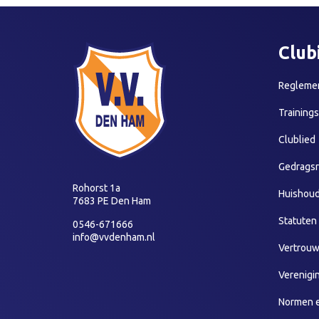
Club
Reglemen
Training
Clublied
Gedragsr
Rohorst 1a
Huishoud
7683 PE Den Ham
Statuten
0546-671666
info@vvdenham.nl
Vertrou
Verenigi
Normen 