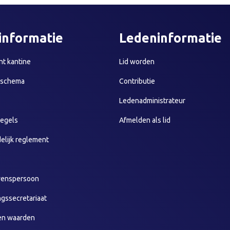
informatie
Ledeninformatie
t kantine
Lid worden
sschema
Contributie
Ledenadministrateur
egels
Afmelden als lid
elijk reglement
wenspersoon
ngssecretariaat
en waarden