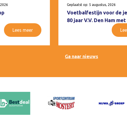
 2026
Geplaatst op: 5 augustus, 2026
op
Voetbalfestijn voor de j
80 jaar V.V. Den Ham met
Lees meer
Lee
Ga naar nieuws