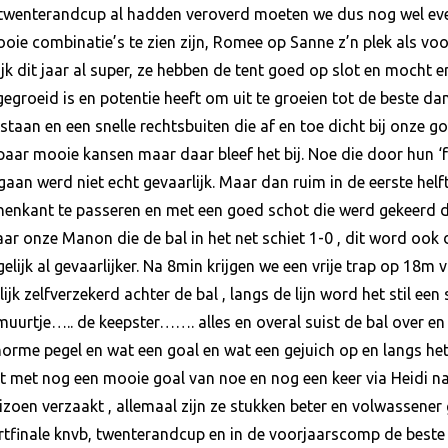
wenterandcup al hadden veroverd moeten we dus nog wel eve
ooie combinatie’s te zien zijn, Romee op Sanne z’n plek als v
ijk dit jaar al super, ze hebben de tent goed op slot en mocht 
gegroeid is en potentie heeft om uit te groeien tot de beste
 staan en een snelle rechtsbuiten die af en toe dicht bij onze 
paar mooie kansen maar daar bleef het bij. Noe die door hun ‘
n werd niet echt gevaarlijk. Maar dan ruim in de eerste helft
nenkant te passeren en met een goed schot die werd gekeerd d
ar onze Manon die de bal in het net schiet 1-0 , dit word ook
gelijk al gevaarlijker. Na 8min krijgen we een vrije trap op 
ijk zelfverzekerd achter de bal , langs de lijn word het stil e
urtje….. de keepster……. alles en overal suist de bal over en
rme pegel en wat een goal en wat een gejuich op en langs het 
t met nog een mooie goal van noe en nog een keer via Heidi n
izoen verzaakt , allemaal zijn ze stukken beter en volwassener
finale knvb, twenterandcup en in de voorjaarscomp de beste mc