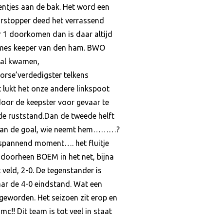
ntjes aan de bak. Het word een
oorstopper deed het verrassend
er 1 doorkomen dan is daar altijd
 dames keeper van den ham. BWO
goal kwamen,
forse’verdedigster telkens
 lukt het onze andere linkspoot
oor de keepster voor gevaar te
 de ruststand.Dan de tweede helft
18m van de goal, wie neemt hem………?
en spannend moment…. het fluitje
 doorheen BOEM in het net, bijna
veld, 2-0. De tegenstander is
aar de 4-0 eindstand. Wat een
 geworden. Het seizoen zit erop en
!! Dit team is tot veel in staat