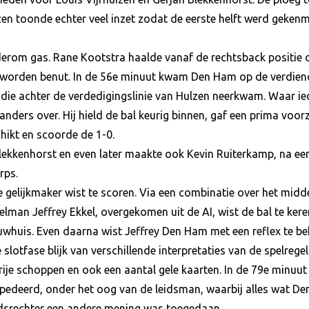
en toonde echter veel inzet zodat de eerste helft werd gekenm
om gas. Rane Kootstra haalde vanaf de rechtsback positie de 
 worden benut. In de 56e minuut kwam Den Ham op de verdien
l die achter de verdedigingslinie van Hulzen neerkwam. Waar i
nders over. Hij hield de bal keurig binnen, gaf een prima voorze
hikt en scoorde de 1-0.
lekkenhorst en even later maakte ook Kevin Ruiterkamp, na een
rps.
 gelijkmaker wist te scoren. Via een combinatie over het mid
lman Jeffrey Ekkel, overgekomen uit de AI, wist de bal te ker
whuis. Even daarna wist Jeffrey Den Ham met een reflex te b
slotfase blijk van verschillende interpretaties van de spelrege
je schoppen en ook een aantal gele kaarten. In de 79e minuut 
rpedeerd, onder het oog van de leidsman, waarbij alles wat 
idsrechter een andere mening was toegedaan.