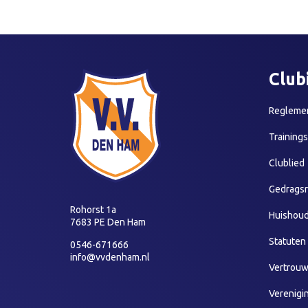
Club
Reglemen
Training
Clublied
Gedragsr
Rohorst 1a
Huishoud
7683 PE Den Ham
Statuten
0546-671666
info@vvdenham.nl
Vertrou
Verenigi