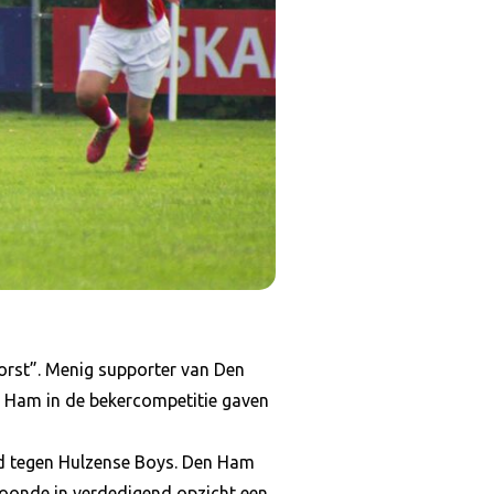
orst”. Menig supporter van Den
 Ham in de bekercompetitie gaven
md tegen Hulzense Boys. Den Ham
toonde in verdedigend opzicht een