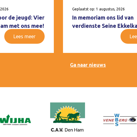
 2026
Geplaatst op: 1 augustus, 2026
oor de jeugd: Vier
In memoriam ons lid van
 Ham met ons mee!
verdienste Seine Ekkelk
Lees meer
Lee
Ga naar nieuws