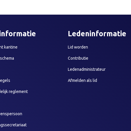
informatie
Ledeninformatie
t kantine
Lid worden
sschema
Contributie
Ledenadministrateur
egels
Afmelden als lid
elijk reglement
wenspersoon
ngssecretariaat