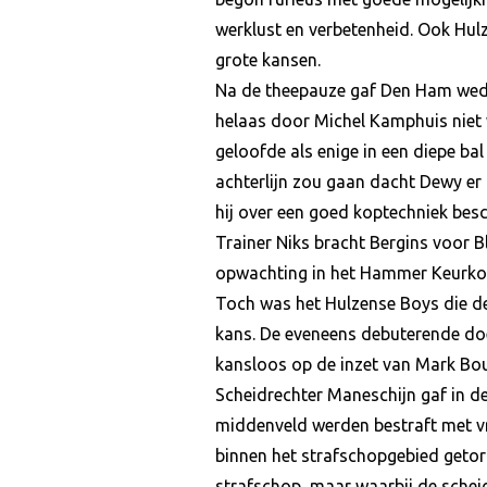
werklust en verbetenheid. Ook Hulz
grote kansen.
Na de theepauze gaf Den Ham weder
helaas door Michel Kamphuis niet
geloofde als enige in een diepe ba
achterlijn zou gaan dacht Dewy er a
hij over een goed koptechniek besc
Trainer Niks bracht Bergins voor B
opwachting in het Hammer Keurko
Toch was het Hulzense Boys die de
kans. De eveneens debuterende doe
kansloos op de inzet van Mark Bou
Scheidrechter Maneschijn gaf in de 
middenveld werden bestraft met vri
binnen het strafschopgebied geto
strafschop, maar waarbij de sche