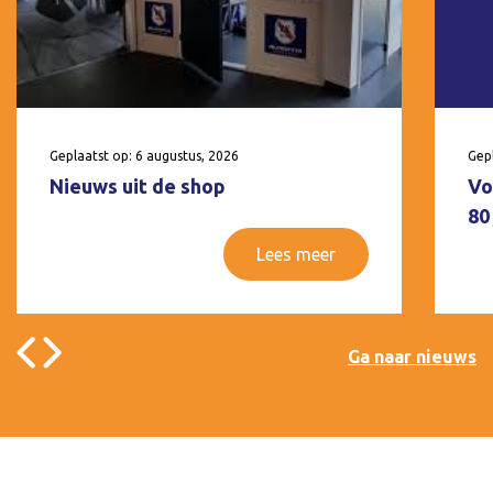
Geplaatst op: 6 augustus, 2026
Gepl
Nieuws uit de shop
Vo
80
Lees meer
Ga naar nieuws