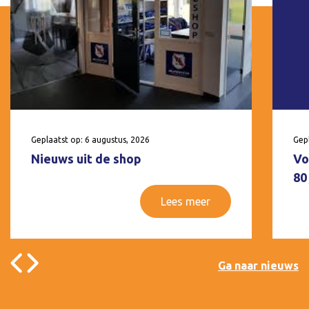
Geplaatst op: 6 augustus, 2026
Gepl
Nieuws uit de shop
Vo
80
Lees meer
Ga naar nieuws