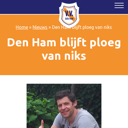
Home
»
Nieuws
»
Den Ham blijft ploeg van niks
Den Ham blijft ploeg
van niks