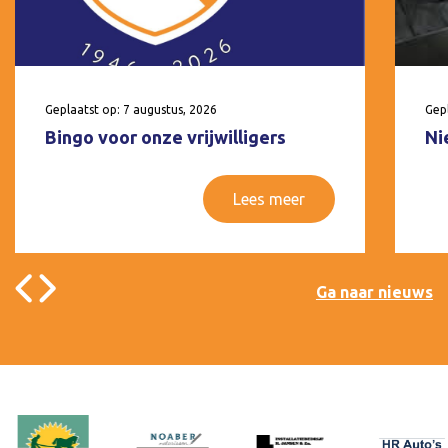
Geplaatst op: 7 augustus, 2026
Gepl
Bingo voor onze vrijwilligers
Ni
Lees meer
Ga naar nieuws