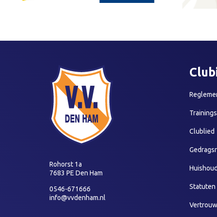
Club
Reglemen
Training
Clublied
Gedragsr
Rohorst 1a
Huishoud
7683 PE Den Ham
Statuten
0546-671666
info@vvdenham.nl
Vertrou