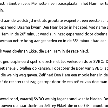
ustin Smit en Jelle Meinetten een basisplaats in het Hammer 
in.
d aan de wedstrijd met als grootste wapenfeit een eerste scho
gepareerd. Daarna kwam Den Ham beter in het spel. Met nam
e
 Ham. In de 20
minuut werd zijn inzet gepareerd door doelman 
e
erman net te hoog aangesneden en in de 35
minuut had een 
ok weer doelman Ekkel die Den Ham in de race hield.
gedisciplineerd spel die zich niet liet verleiden door SVBO. D
 met snelle uitvallen op kansen. Topscorer de Boer van SVBO l
 die weinig weg gaven. Zelf had Den Ham een mooie kans in de
naf de rechterkant zag gestopt door de een reflex van doelman
ineerd rond, waarbij SVBO weinig tegenstand wist te bieden
e
rouwen op haar doelman Jeffrey Ekkel die in de 74
minuut met