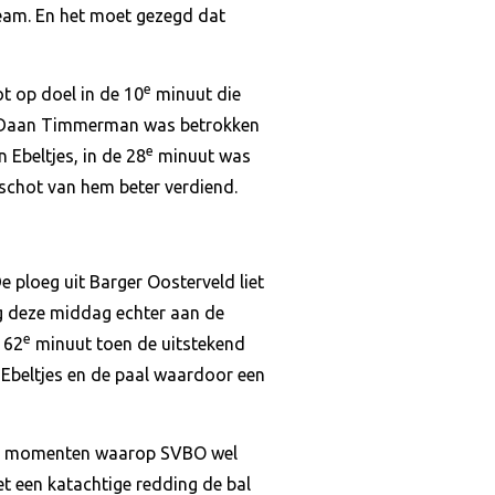
team. En het moet gezegd dat
e
t op doel in de 10
minuut die
e Daan Timmerman was betrokken
e
Ebeltjes, in de 28
minuut was
schot van hem beter verdiend.
e ploeg uit Barger Oosterveld liet
ag deze middag echter aan de
e
 62
minuut toen de uitstekend
 Ebeltjes en de paal waardoor een
. De momenten waarop SVBO wel
 een katachtige redding de bal