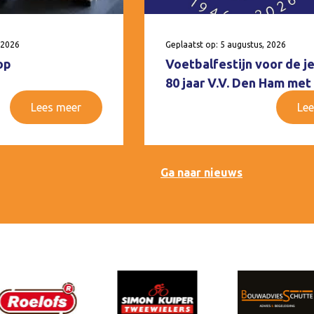
 2026
Geplaatst op: 5 augustus, 2026
op
Voetbalfestijn voor de j
80 jaar V.V. Den Ham met
Lees meer
Lee
Ga naar nieuws