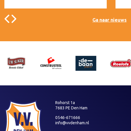
Ga naar nieuws
Rohorst 1a
7683 PE Den Ham
0546-671666
info@vvdenham.nl