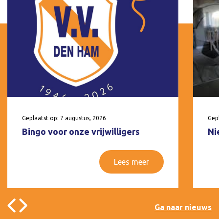
Geplaatst op: 7 augustus, 2026
Gepl
Bingo voor onze vrijwilligers
Ni
Lees meer
Ga naar nieuws