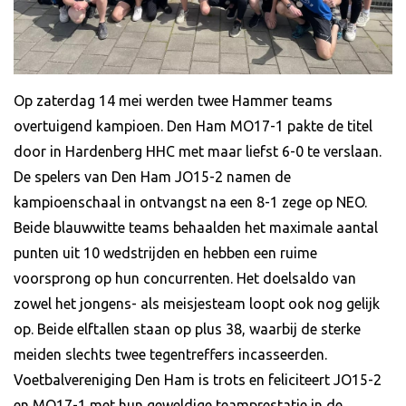
Op zaterdag 14 mei werden twee Hammer teams
overtuigend kampioen. Den Ham MO17-1 pakte de titel
door in Hardenberg HHC met maar liefst 6-0 te verslaan.
De spelers van Den Ham JO15-2 namen de
kampioenschaal in ontvangst na een 8-1 zege op NEO.
Beide blauwwitte teams behaalden het maximale aantal
punten uit 10 wedstrijden en hebben een ruime
voorsprong op hun concurrenten. Het doelsaldo van
zowel het jongens- als meisjesteam loopt ook nog gelijk
op. Beide elftallen staan op plus 38, waarbij de sterke
meiden slechts twee tegentreffers incasseerden.
Voetbalvereniging Den Ham is trots en feliciteert JO15-2
en MO17-1 met hun geweldige teamprestatie in de