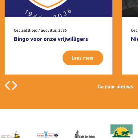
Geplaatst op: 7 augustus, 2026
Gepl
Bingo voor onze vrijwilligers
Ni
Lees meer
Ga naar nieuws