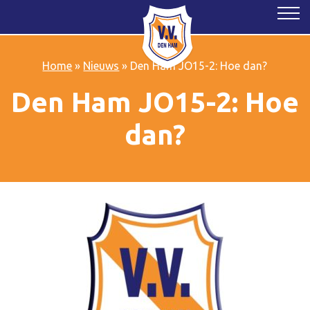
Home
»
Nieuws
»
Den Ham JO15-2: Hoe dan?
Den Ham JO15-2: Hoe
dan?