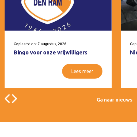
Geplaatst op: 7 augustus, 2026
Gepl
Bingo voor onze vrijwilligers
Ni
Lees meer
Ga naar nieuws