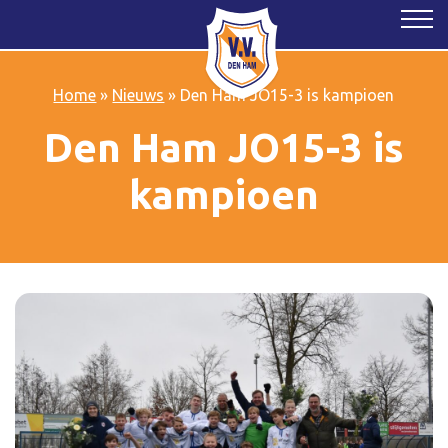
Home
»
Nieuws
»
Den Ham JO15-3 is kampioen
Den Ham JO15-3 is
kampioen