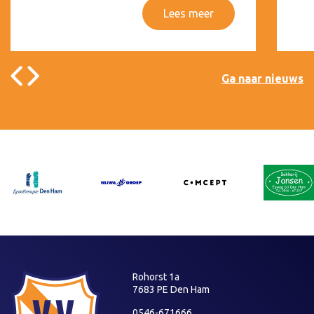
Lees meer
Ga naar nieuws
Rohorst 1a
7683 PE Den Ham
0546-671666