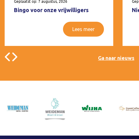
Geplaatst op: 7 augustus, 2026
Gepl
Bingo voor onze vrijwilligers
Ni
Lees meer
Ga naar nieuws