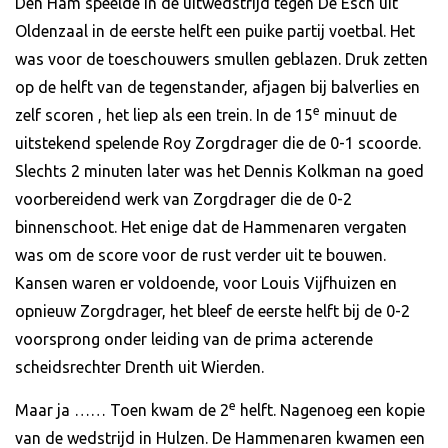
Den Ham speelde in de uitwedstrijd tegen De Esch uit
Oldenzaal in de eerste helft een puike partij voetbal. Het
was voor de toeschouwers smullen geblazen. Druk zetten
op de helft van de tegenstander, afjagen bij balverlies en
e
zelf scoren , het liep als een trein. In de 15
minuut de
uitstekend spelende Roy Zorgdrager die de 0-1 scoorde.
Slechts 2 minuten later was het Dennis Kolkman na goed
voorbereidend werk van Zorgdrager die de 0-2
binnenschoot. Het enige dat de Hammenaren vergaten
was om de score voor de rust verder uit te bouwen.
Kansen waren er voldoende, voor Louis Vijfhuizen en
opnieuw Zorgdrager, het bleef de eerste helft bij de 0-2
voorsprong onder leiding van de prima acterende
scheidsrechter Drenth uit Wierden.
e
Maar ja …… Toen kwam de 2
helft. Nagenoeg een kopie
van de wedstrijd in Hulzen. De Hammenaren kwamen een