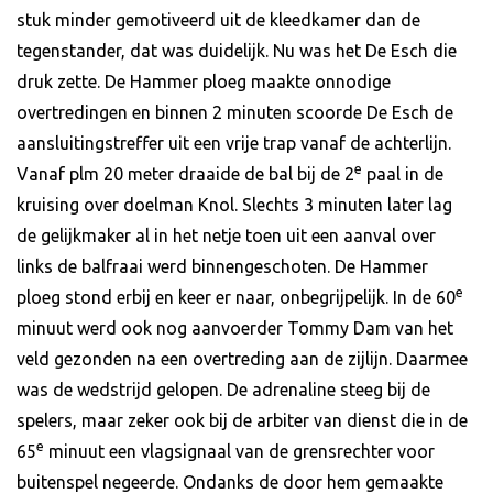
stuk minder gemotiveerd uit de kleedkamer dan de
tegenstander, dat was duidelijk. Nu was het De Esch die
druk zette. De Hammer ploeg maakte onnodige
overtredingen en binnen 2 minuten scoorde De Esch de
aansluitingstreffer uit een vrije trap vanaf de achterlijn.
e
Vanaf plm 20 meter draaide de bal bij de 2
paal in de
kruising over doelman Knol. Slechts 3 minuten later lag
de gelijkmaker al in het netje toen uit een aanval over
links de balfraai werd binnengeschoten. De Hammer
e
ploeg stond erbij en keer er naar, onbegrijpelijk. In de 60
minuut werd ook nog aanvoerder Tommy Dam van het
veld gezonden na een overtreding aan de zijlijn. Daarmee
was de wedstrijd gelopen. De adrenaline steeg bij de
spelers, maar zeker ook bij de arbiter van dienst die in de
e
65
minuut een vlagsignaal van de grensrechter voor
buitenspel negeerde. Ondanks de door hem gemaakte