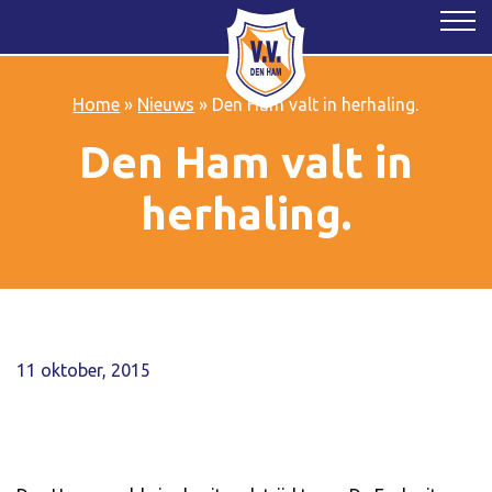
Home
»
Nieuws
»
Den Ham valt in herhaling.
Den Ham valt in
herhaling.
11 oktober, 2015