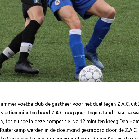
ammer voetbalclub de gastheer voor het duel tegen Z.A.C. u
erste tien minuten bood Z.A.C. nog goed tegenstand. Daarna wa
, tot nu toe in deze competitie. Na 12 minuten kreeg Den Ha
in Ruiterkamp werden in de doelmond gesmoord door de Z.A.C.
e Gecer een basisplaats ingeruimd voor Ruben Kelder, die speel