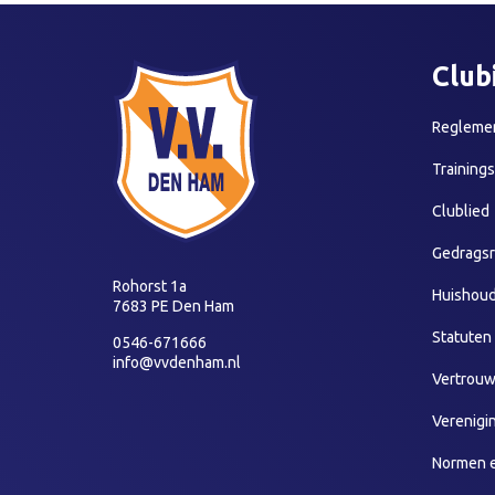
Club
Reglemen
Training
Clublied
Gedragsr
Rohorst 1a
Huishoud
7683 PE Den Ham
Statuten
0546-671666
info@vvdenham.nl
Vertrou
Verenigi
Normen 