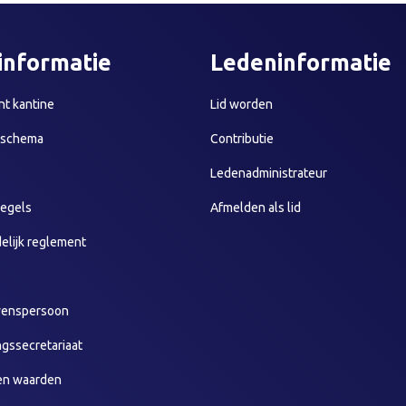
informatie
Ledeninformatie
t kantine
Lid worden
sschema
Contributie
Ledenadministrateur
egels
Afmelden als lid
elijk reglement
wenspersoon
ngssecretariaat
en waarden