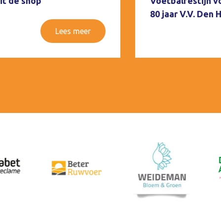
it de shop
Voetbalfestijn v
80 jaar V.V. Den
Lees meer