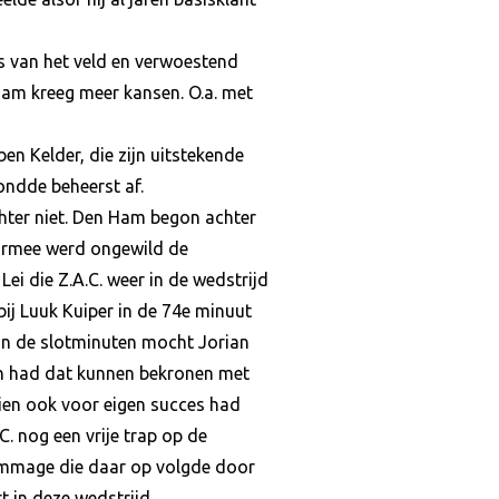
 van het veld en verwoestend
Ham kreeg meer kansen. O.a. met
 Kelder, die zijn uitstekende
ondde beheerst af.
hter niet. Den Ham begon achter
aarmee werd ongewild de
ei die Z.A.C. weer in de wedstrijd
ij Luuk Kuiper in de 74e minuut
 In de slotminuten mocht Jorian
n had dat kunnen bekronen met
hien ook voor eigen succes had
. nog een vrije trap op de
crimmage die daar op volgde door
t in deze wedstrijd.