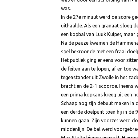
was.
In de 27e minuut werd de score g
uithaalde. Als een granaat sloeg 
een kopbal van Luuk Kuiper, maar 
Na de pauze kwamen de Hammenaren
spel bekroonde met een fraai doelp
Het publiek ging er eens voor zit
de feiten aan te lopen, af en toe
tegenstander uit Zwolle in het zad
bracht en de 2-1 scoorde. Ineens w
een prima kopkans kreeg uit een ho
Schaap nog zijn debuut maken in 
een derde doelpunt toen hij in de 
kunnen gaan. Zijn voorzet werd doo
middenlijn. De bal werd voorgebra
Max Stolte binnen gewerkt. Hiermee