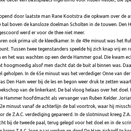
eopend door laatste man Rane Kootstra die opkwam over de as
de bal boven de kansloze doelman Scholten in de touwen. Den 
gescoord werd er voor de thee niet meer.
 ook prima uit de kleedkamer. In de 49e minuut was het Ruben
unt. Tussen twee tegenstanders speelde hij zich knap vrij en r
ten en het was wachten op een derde Hammer goal. Die kwam ec
 wat hoogmoedig alsof men dacht dat de buit al binnen was. D
el geholpen. In de 65e minuut was het verdediger Onne van der L
as Den Ham weer bij de les en begon weer druk te zetten waarb
ekschop van de linkerkant. De bal vloog helaas over het doel.
de Hammer hoofdmacht als vervanger van Ruben Kelder. Joria
92e minuut vanaf de achterlijn de bal voortrok, waar hij missc
r de Z.A.C. verdediging gepareerd. In de slotminuut kreeg Z.A.C
cht bij de tweede paal, terug gelegd voor het doel en in de s
 kreeg Z.A.C. loon naar werken en deed De Ham zichzelf te kor